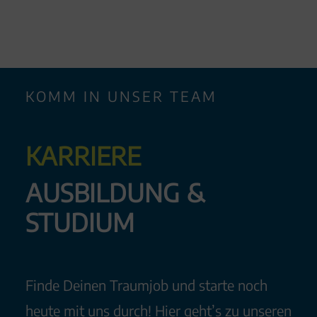
KOMM IN UNSER TEAM
KAR­RI­E­RE
AUS­BIL­DUNG &
STU­DI­UM
Finde Deinen Traumjob und starte noch
heute mit uns durch! Hier geht’s zu unseren